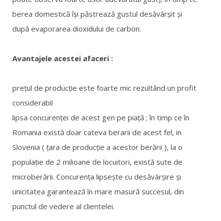
berea domestică îşi păstrează gustul desăvârşit şi
după evaporarea dioxidului de carbon.
Avantajele acestei afaceri :
preţul de producţie este foarte mic rezultând un profit
considerabil
lipsa concurenţei de acest gen pe piaţă ; în timp ce în
Romania există doar cateva berarii de acest fel, in
Slovenia ( ţara de producţie a acestor berării ), la o
populaţie de 2 milioane de locuitori, există sute de
microberării. Concurenţa lipseşte cu desăvârşire şi
unicitatea garantează în mare masură succesul, din
punctul de vedere al clientelei.