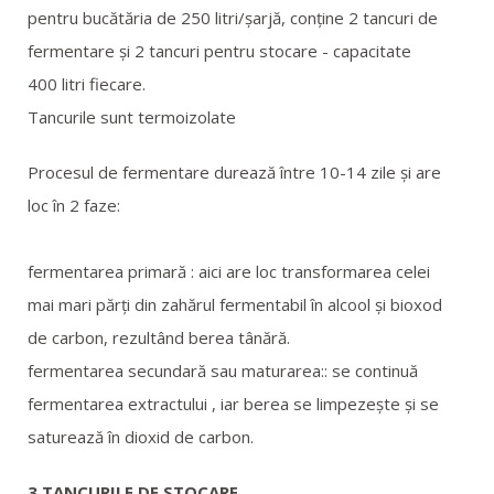
pentru bucătăria de 250 litri/șarjă, conține 2 tancuri de
fermentare și 2 tancuri pentru stocare - capacitate
400 litri fiecare.
Tancurile sunt termoizolate
Procesul de fermentare durează între 10-14 zile și are
loc în 2 faze:
fermentarea primară : aici are loc transformarea celei
mai mari părți din zahărul fermentabil în alcool și bioxod
de carbon, rezultând berea tânără.
fermentarea secundară sau maturarea:: se continuă
fermentarea extractului , iar berea se limpezește și se
saturează în dioxid de carbon.
3.TANCURILE DE STOCARE