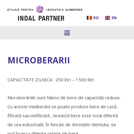
RO
EN
HOME
MICROBERARII
DESPRE NOI
CAPACITATE ZILNICA : 250 litri – 1500 litri
INSTALATII SI LINII PROCESARE
Microberăriile sunt fabrici de bere de capacităţi reduse.
UTILAJE
Cu aceste miniberării se poate produce bere de casă,
filtrată sau nefiltrată . Această bere este total diferită
MICROBERARII
de cea industrială. În funcţie de dorinţele clientului, se
pot încerca diferite reţete de bere.