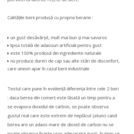
SERVICII
Calităţile berii produsă cu propria berarie :
REFERINTE
GALERIE
un gust desăvârşit, mult mai bun şi mai savuros
lipsa totală de adaosuri artificiali pentru gust
CERE O OFERTA
este 100% produsă din ingrediente naturale
nu produce dureri de cap sau alte stări de disconfort,
care uneori apar în cazul berii industriale
CONTACT
Testul care pune în evidenţă diferenţa între cele 2 beri
: daca berea din comerţ este lăsată un timp pentru a
se evapora dioxidul de carbon, se poate observa
gustul real care este extrem de neplăcut (atunci cand
berea are un adaos mare de dioxid de carbon nu se
poate observa foarte usor adevaratul gust), în timp ce